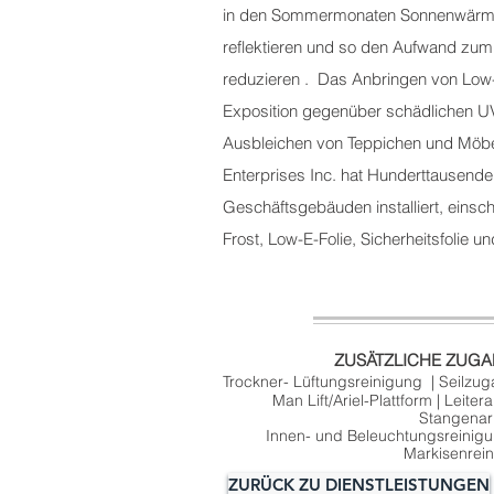
in den Sommermonaten Sonnenwär
reflektieren und so den Aufwand zu
reduzieren . Das Anbringen von Low-
Exposition gegenüber schädlichen U
Ausbleichen von Teppichen und Möbe
Enterprises Inc. hat Hunderttausende
Geschäftsgebäuden installiert, einsch
Frost, Low-E-Folie, Sicherheitsfolie u
ZUSÄTZLICHE ZUG
Trockner-
Lüftungsreinigung
|
Seilzu
Man Lift/Ariel-Plattform
|
Leitera
Stangenar
Innen- und Beleuchtungsreinig
Markisenrei
ZURÜCK ZU DIENSTLEISTUNGEN