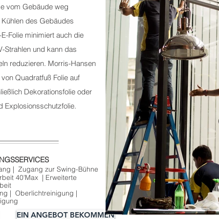
me vom Gebäude weg
m Kühlen des Gebäudes
E-Folie minimiert auch die
V-Strahlen und kann das
ln reduzieren. Morris-Hansen
 von Quadratfuß Folie auf
ließlich Dekorationsfolie oder
nd Explosionsschutzfolie.
ANGSSERVICES
gang
|
Zugang zur Swing-Bühne
rbeit 40'Max
|
Erweiterte
beit
ung
|
Oberlichtreinigung
|
nigung
EIN ANGEBOT BEKOMMEN