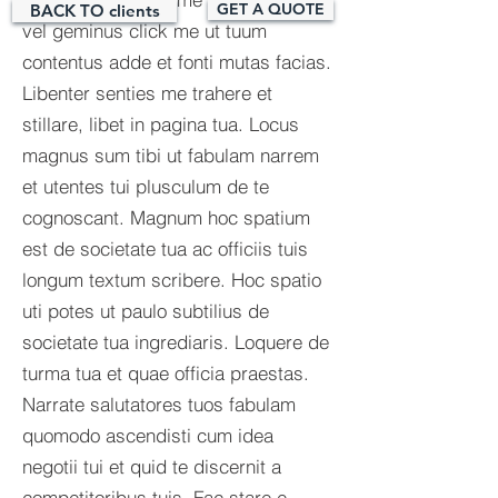
GET A QUOTE
BACK TO clients
vel geminus click me ut tuum
contentus adde et fonti mutas facias.
Libenter senties me trahere et
stillare, libet in pagina tua. Locus
magnus sum tibi ut fabulam narrem
et utentes tui plusculum de te
cognoscant.​ Magnum hoc spatium
est de societate tua ac officiis tuis
longum textum scribere. Hoc spatio
uti potes ut paulo subtilius de
societate tua ingrediaris. Loquere de
turma tua et quae officia praestas.
Narrate salutatores tuos fabulam
quomodo ascendisti cum idea
negotii tui et quid te discernit a
competitoribus tuis. Fac stare e