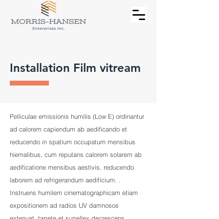
Installation Film vitream
Pelliculae emissionis humilis (Low E) ordinantur
ad calorem capiendum ab aedificando et
reducendo in spatium occupatum mensibus
hiemalibus, cum reputans calorem solarem ab
aedificatione mensibus aestivis, reducendo
laborem ad refrigerandum aedificium. .
Instruens humilem cinematographicam etiam
expositionem ad radios UV damnosos
extenuat, tapete et supellex decrescens