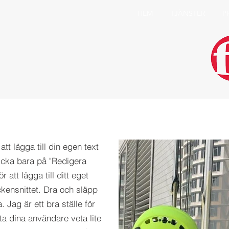
HEM
TJÄNSTER
P
att lägga till din egen text
licka bara på "Redigera
r att lägga till ditt eget
ckensnittet. Dra och släpp
. Jag är ett bra ställe för
åta dina användare veta lite